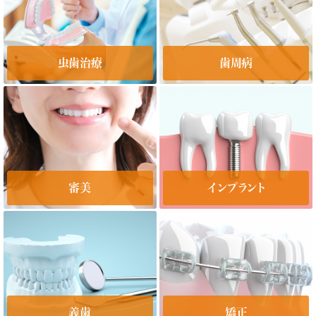
虫歯治療
歯周病
審美
インプラント
義歯
矯正