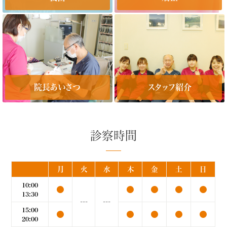
院長あいさつ
スタッフ紹介
診察時間
月
火
水
木
金
土
日
10:00
●
●
●
●
●
13:30
---
---
15:00
●
●
●
●
●
20:00